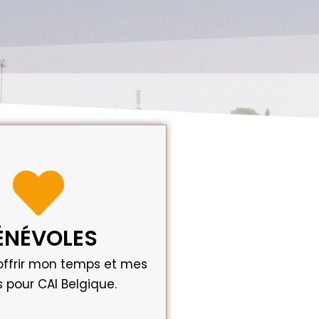
JE POSTULE
dature spontanée.
es ou envoyer votre
lontaire. Découvrez nos
ÉNÉVOLES
IQUEZ ICI
offrir mon temps et mes
s pour CAI Belgique.