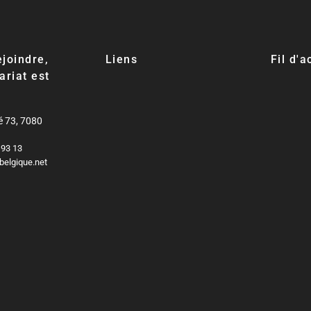
joindre,
Liens
Fil d'
ariat est
é 73, 7080
 93 13
belgique.net