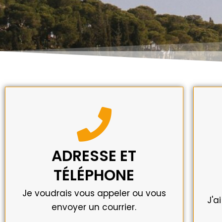
VOIR
notre adresse postale.
Voir notre numéro de téléphone et
ADRESSE ET
Co
TÉLÉPHONE
CLIQUEZ ICI
Je voudrais vous appeler ou vous
J'a
envoyer un courrier.