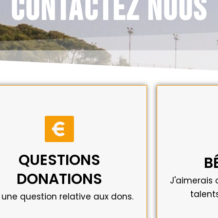
Contactez Nous
CONTACTEZ ICI
candi
finances.
annonc
ntactez notre département des
QUESTIONS
Devenez vo
B
CLIQUEZ ICI
DONATIONS
CL
J'aimerais 
talent
i une question relative aux dons.