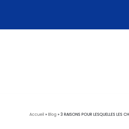
Aller
au
contenu
Accueil
»
Blog
»
3 RAISONS POUR LESQUELLES LES CH