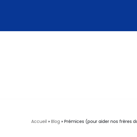
Aller
au
contenu
Accueil
»
Blog
»
Prémices (pour aider nos frères dan